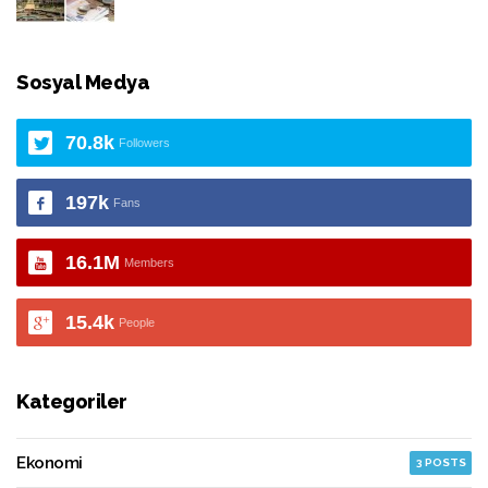
Sosyal Medya
70.8k
Followers
197k
Fans
16.1M
Members
15.4k
People
Kategoriler
Ekonomi
3 POSTS