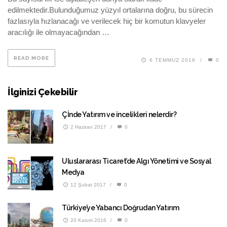
edilmektedir.Bulunduğumuz yüzyıl ortalarına doğru, bu sürecin
fazlasıyla hızlanacağı ve verilecek hiç bir komutun klavyeler
aracılığı ile olmayacağından …
READ MORE
6 TEMMUZ 2016
/
0
İlginizi Çekebilir
Çİnde Yatırım ve incelikleri nelerdir?
2 Haziran 2017
/
0
Uluslararası Ticaret’de Algı Yönetimi ve Sosyal
Medya
12 Şubat 2017
/
0
Türkiye’ye Yabancı Doğrudan Yatırım
20 Kasım 2016
/
0