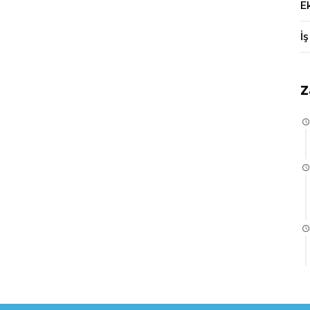
E
İş
Z