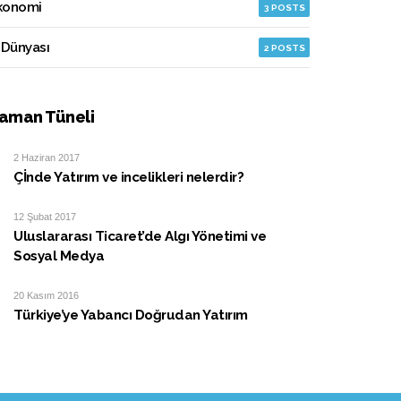
konomi
3 POSTS
 Dünyası
2 POSTS
aman Tüneli
2 Haziran 2017
Çİnde Yatırım ve incelikleri nelerdir?
12 Şubat 2017
Uluslararası Ticaret’de Algı Yönetimi ve
Sosyal Medya
20 Kasım 2016
Türkiye’ye Yabancı Doğrudan Yatırım