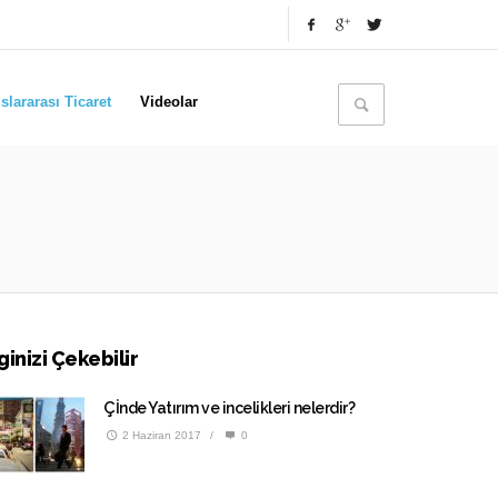
slararası Ticaret
Videolar
lginizi Çekebilir
Çİnde Yatırım ve incelikleri nelerdir?
2 Haziran 2017
/
0