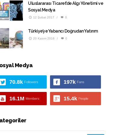
Uluslararası Ticaret’de Algı Yönetimi ve
Sosyal Medya
12 Şubat 2017
/
0
Türkiye’ye Yabancı Doğrudan Yatırım
20 Kasım 2016
/
0
osyal Medya
70.8k
197k
Followers
Fans
16.1M
15.4k
Members
People
ategoriler