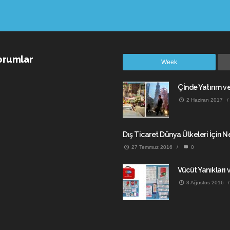
orumlar
Week
Çİnde Yatırım ve 
2 Haziran 2017
/
Dış Ticaret Dünya Ülkeleri İçin 
27 Temmuz 2016
/
0
Vücüt Yanıkları 
3 Ağustos 2016
/