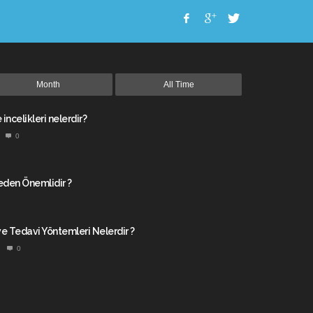
Month
All Time
incelikleri nelerdir?
0
Neden Önemlidir ?
ve Tedavi Yöntemleri Nelerdir ?
0