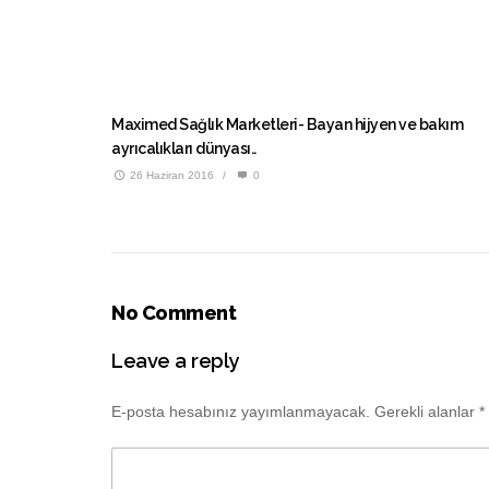
Maximed Sağlık Marketleri- Bayan hijyen ve bakım
ayrıcalıkları dünyası..
26 Haziran 2016
/
0
No Comment
Leave a reply
E-posta hesabınız yayımlanmayacak.
Gerekli alanlar
*