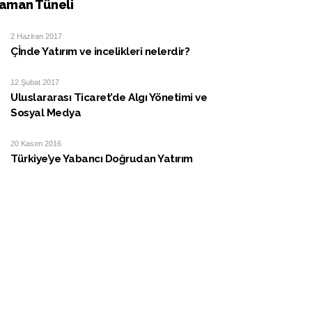
aman Tüneli
2 Haziran 2017
Çİnde Yatırım ve incelikleri nelerdir?
12 Şubat 2017
Uluslararası Ticaret’de Algı Yönetimi ve
Sosyal Medya
20 Kasım 2016
Türkiye’ye Yabancı Doğrudan Yatırım