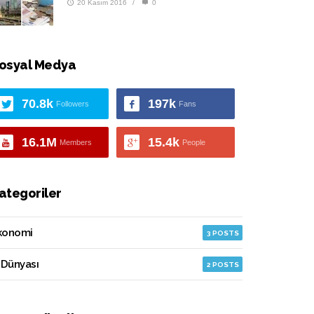
20 Kasım 2016
/
0
osyal Medya
70.8k
197k
Followers
Fans
16.1M
15.4k
Members
People
ategoriler
konomi
3 POSTS
 Dünyası
2 POSTS