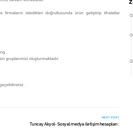
Z
irmaların istedikleri doğrultusunda ürün geliştirip ithalatlar
ng .
ün gruplarımizi oluşturmaktadır.
eçebilirsiniz .
NEXT POST
Tuncay Akyol- Sosyal medya iletişim hesapları :