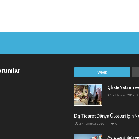
orumlar
Week
Çİnde Yatırım ve 
2 Haziran 2017
/
Dış Ticaret Dünya Ülkeleri İçin 
27 Temmuz 2016
/
0
Avrupa Birliği v