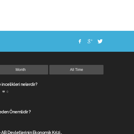
Month
All Time
incelikleri nelerdir?
0
Neden Önemlidir ?
e AB Devletlerinin Ekonomik Krizi..