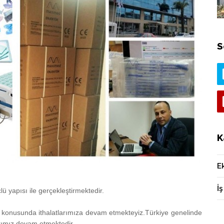
S
K
E
İş
lü yapısı ile gerçekleştirmektedir.
 konusunda ithalatlarımıza devam etmekteyiz.Türkiye genelinde
larımız devam etmektedir.