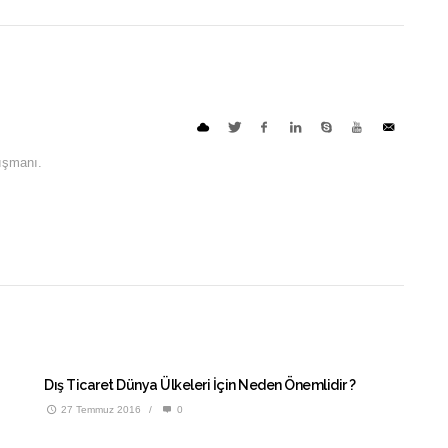
nışmanı.
Dış Ticaret Dünya Ülkeleri İçin Neden Önemlidir ?
27 Temmuz 2016
/
0