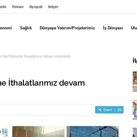
nlık
Reklam
Biyografi
İletişim
onomi
Sağlık
Dünyaya Yatırım/Projelerimiz
İş Dünyası
Ulu
 Sarf Malzeme İthalatlarımız devam etmektedir .
İ
e İthalatlarımız devam
Share
15