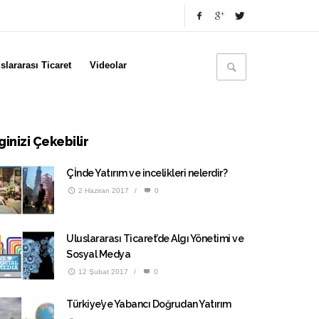
slararası Ticaret
Videolar
lginizi Çekebilir
Çİnde Yatırım ve incelikleri nelerdir?
2 Haziran 2017
/
0
Uluslararası Ticaret’de Algı Yönetimi ve
Sosyal Medya
12 Şubat 2017
/
0
Türkiye’ye Yabancı Doğrudan Yatırım