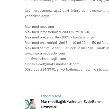
Ürün gruplarımız aşağıdaki ürünlerden oluşmakta ve f
yapabilmekteyiz.
Maximed abeslang
Maximed idrar torbaları-2000 ml musluklu,
Maximed prezervatifler-100’luk hastane boyu
Maximed enjektörleri -2ml,5ml,10 ml,20 ml ,50 ml feedi
Maximed serum Setleri-Luer lock ve luer Slip Olarak ür
www.maksimedsaglik.com
info@maksimedsaglik.com
tuncay.akyol@maksimedsaglik.com
0090 533 214 39 01 şirket hattımızdan bizimle irtibata g
PREVIOUS POST
Maximed Sağlık Marketleri-Evde Bakım
Hizmetleri