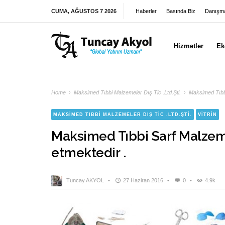
CUMA, AĞUSTOS 7 2026
Haberler
Basında Biz
Danışma
Hizmetler
Ek
Home
›
Maksimed Tıbbi Malzemeler Dış Tic .Ltd.Şti.
›
Maksimed Tıbbi
MAKSIMED TIBBI MALZEMELER DIŞ TIC .LTD.ŞTI.
VITRIN
Maksimed Tıbbi Sarf Malzem
etmektedir .
Tuncay AKYOL
•
27 Haziran 2016
•
0
•
4.9k